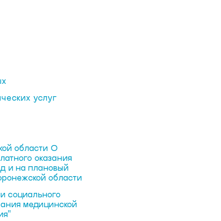
ых
ических услуг
кой области О
латного оказания
д и на плановый
оронежской области
и социального
зания медицинской
ия"