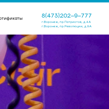
8(473)202-9-777
ртификаты
г.Воронеж, пр.Патриотов, д.4А
г.Воронеж, пр.Революции, д.9А